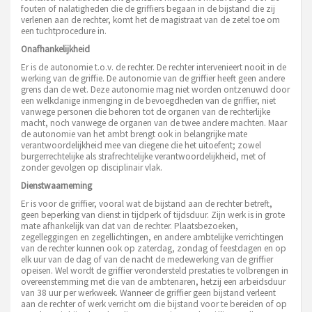
fouten of nalatigheden die de griffiers begaan in de bijstand die zij
verlenen aan de rechter, komt het de magistraat van de zetel toe om
een tuchtprocedure in.
Onafhankelijkheid
Er is de autonomie t.o.v. de rechter. De rechter intervenieert nooit in de
werking van de griffie. De autonomie van de griffier heeft geen andere
grens dan de wet. Deze autonomie mag niet worden ontzenuwd door
een welkdanige inmenging in de bevoegdheden van de griffier, niet
vanwege personen die behoren tot de organen van de rechterlijke
macht, noch vanwege de organen van de twee andere machten. Maar
de autonomie van het ambt brengt ook in belangrijke mate
verantwoordelijkheid mee van diegene die het uitoefent; zowel
burgerrechtelijke als strafrechtelijke verantwoordelijkheid, met of
zonder gevolgen op disciplinair vlak.
Dienstwaarneming
Er is voor de griffier, vooral wat de bijstand aan de rechter betreft,
geen beperking van dienst in tijdperk of tijdsduur. Zijn werk is in grote
mate afhankelijk van dat van de rechter. Plaatsbezoeken,
zegelleggingen en zegellichtingen, en andere ambtelijke verrichtingen
van de rechter kunnen ook op zaterdag, zondag of feestdagen en op
elk uur van de dag of van de nacht de medewerking van de griffier
opeisen. Wel wordt de griffier verondersteld prestaties te volbrengen in
overeenstemming met die van de ambtenaren, hetzij een arbeidsduur
van 38 uur per werkweek. Wanneer de griffier geen bijstand verleent
aan de rechter of werk verricht om die bijstand voor te bereiden of op