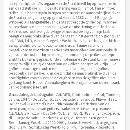
aansprakelijkheid. Als
orgaan
van de Staat treedt hij op, wanneer hij
een daad stelt die hij, in de uitoefening van zijn ambt, kan en moet
stellen. Zijn handelingen brengen rechtstreeks de aansprakelijkheid van
de Staat in het gedrang op grond van art. 1382 van het Burgerlijk
Wetboek. Als
aangestelde
van de Staat treedt de griffier op, wanneer
hij een daad stelt naar aanleiding van de uitoefening van de dienst.
Elke slechte, foutieve, gebrekkige of niet-uitvoering van zijn taak
brengt de aansprakelijkheid van de Staat in het gedrang op grond van
art. 1384, lid 3, van het Burgerlijk Wetboek. Inzake de burgerrechtelijke
aansprakelijkheid ten opzichte van derden kunnen zich drie
mogelijkheden voordoen : a) de ambtenaar alleen kan aansprakelijk
zijn voor de fout die hij heeft begaan omdat hij de perken van zijn
ambt te buiten is gegaan; b) de ambtenaar en de Staat kunnen samen
aansprakelijk zijn; c) de Staat kan ook alleen aansprakelijk zijn. Elke
griffier is voor eigen fouten en nalatigheden, begaan als griffier,
persoonlijk aansprakelijk, in die zin dat de aansprakelijkheid van de
hoofdgriffier voor fouten en nalatigheden van de griffiers niet in het
gedrang komt. Hubert Vanmaldeghem Hoofdgriffier van de rechtbank
van koophandel te Gent
Geraadpleegde bibliografie
- CAMBIER, Droit Judiciaire Civil, Tome Ier,
Larcier, 1947. - De LEVAL, G., Le droit judiciaire rénové, Kluwer, 1992.. -
De Schakel – Le Trait d’Union, driemaandelijks tijdschrift van de
beroepsorganisatie van griffiers, parketsecretarissen en personeel,
C.E.N.E.G.E.R. v.z.w. - DESCAMPS, L., en TEURLINGS, E., Encyclopédie,
dl. II, Juge de paix. - Pandectes Belges, V, Hiérarchie (en général). -
Rechtskundig Weekblad 2000-2001, Juridisch weekblad, uitgegeven
door v.z.w. Rechtskundig Weekblad bij N.V. Intersentia. - Répertoire