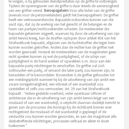
te volgen, is hij gehouden dienstprestaties op de griffie te volbrengen.
Tijdens de openingsuren van de griffie is daar steeds de aanwezigheid
van een griffier vereist.
Beroepsgeheim
Voor alle leden van de griffie
(evenals voor de personeelsleden) geldt het beroepsgeheim. De griffier
heeft een vertrouwensfunctie. Bepaalde indiscreties kunnen van die
aard zijn, dat zij de werking van het gerecht of de belangen en de
faam van partijen/rechtzoekenden schaden. De medewerker die
bepaalde geheimen vrijgeeft, waarvan hij door de uitoefening van zijn
ambt kennis kreeg, kan de straffen oplopen door artikel 458 van het
Strafwetboek bepaald, afgezien van de tuchtstraffen die tegen hem
kunnen worden getroffen. Anders dan de rechter kan de griffier niet
worden gewraakt. Hoewel de medewerkers van de magistraten geen
recht spreken kunnen zij wel de partijdigheid, of de schijn van
partijdigheid in de hand werken of opwekken o.m. door aan één
bepaalde partij inlichtingen te verschaffen. De griffier zal zich
onthouden een partij, of iemand die later partij zou kunnen zijn, te
benadelen of te bevoordelen. Bovendien is de griffier gehouden tot
een meldingsplicht wanneer hij bij de uitoefening van zijn ambt een
zware onregelmatigheid, een inbreuk of een wanbedrijf zou
vaststellen of zelfs zou vermoeden. Art. 29 van het Strafwetboek
bepaalt : “Iedere gestelde overheid, ieder openbaar officier of
ambtenaar die in de uitoefening van zijn ambt kennis krijgt van een
misdaad of van een wanbedrijf, is verplicht daarvan dadelijk bericht te
geven aan de procureur des Konings bij de rechtbank binnen wier
rechtsgebied die misdaad of dat wanbedrijf is gepleegd of de
verdachte zou kunnen worden gevonden, en aan die magistraat alle
desbetreffende inlichtingen, processen-verbaal en akten te doen
toekomen.”