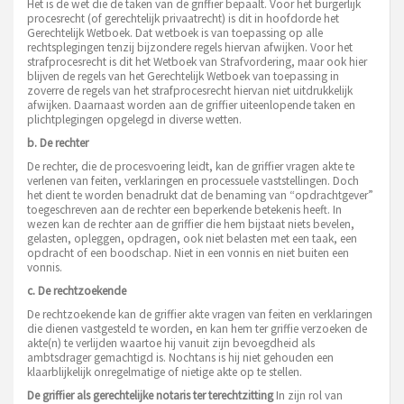
Het is de wet die de taken van de griffier bepaalt. Voor het burgerlijk
procesrecht (of gerechtelijk privaatrecht) is dit in hoofdorde het
Gerechtelijk Wetboek. Dat wetboek is van toepassing op alle
rechtsplegingen tenzij bijzondere regels hiervan afwijken. Voor het
strafprocesrecht is dit het Wetboek van Strafvordering, maar ook hier
blijven de regels van het Gerechtelijk Wetboek van toepassing in
zoverre de regels van het strafprocesrecht hiervan niet uitdrukkelijk
afwijken. Daarnaast worden aan de griffier uiteenlopende taken en
plichtplegingen opgelegd in diverse wetten.
b. De rechter
De rechter, die de procesvoering leidt, kan de griffier vragen akte te
verlenen van feiten, verklaringen en processuele vaststellingen. Doch
het dient te worden benadrukt dat de benaming van “opdrachtgever”
toegeschreven aan de rechter een beperkende betekenis heeft. In
wezen kan de rechter aan de griffier die hem bijstaat niets bevelen,
gelasten, opleggen, opdragen, ook niet belasten met een taak, een
opdracht of een boodschap. Niet in een vonnis en niet buiten een
vonnis.
c. De rechtzoekende
De rechtzoekende kan de griffier akte vragen van feiten en verklaringen
die dienen vastgesteld te worden, en kan hem ter griffie verzoeken de
akte(n) te verlijden waartoe hij vanuit zijn bevoegdheid als
ambtsdrager gemachtigd is. Nochtans is hij niet gehouden een
klaarblijkelijk onregelmatige of nietige akte op te stellen.
De griffier als gerechtelijke notaris ter terechtzitting
In zijn rol van