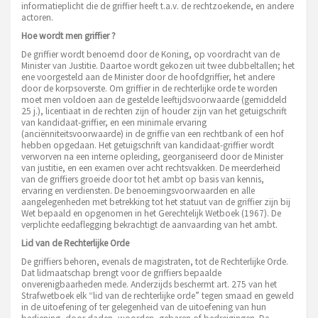
informatieplicht die de griffier heeft t.a.v. de rechtzoekende, en andere
actoren.
Hoe wordt men griffier ?
De griffier wordt benoemd door de Koning, op voordracht van de
Minister van Justitie. Daartoe wordt gekozen uit twee dubbeltallen; het
ene voorgesteld aan de Minister door de hoofdgriffier, het andere
door de korpsoverste. Om griffier in de rechterlijke orde te worden
moet men voldoen aan de gestelde leeftijdsvoorwaarde (gemiddeld
25 j.), licentiaat in de rechten zijn of houder zijn van het getuigschrift
van kandidaat-griffier, en een minimale ervaring
(anciënniteitsvoorwaarde) in de griffie van een rechtbank of een hof
hebben opgedaan. Het getuigschrift van kandidaat-griffier wordt
verworven na een interne opleiding, georganiseerd door de Minister
van justitie, en een examen over acht rechtsvakken. De meerderheid
van de griffiers groeide door tot het ambt op basis van kennis,
ervaring en verdiensten. De benoemingsvoorwaarden en alle
aangelegenheden met betrekking tot het statuut van de griffier zijn bij
Wet bepaald en opgenomen in het Gerechtelijk Wetboek (1967). De
verplichte eedaflegging bekrachtigt de aanvaarding van het ambt.
Lid van de Rechterlijke Orde
De griffiers behoren, evenals de magistraten, tot de Rechterlijke Orde.
Dat lidmaatschap brengt voor de griffiers bepaalde
onverenigbaarheden mede. Anderzijds beschermt art. 275 van het
Strafwetboek elk “lid van de rechterlijke orde” tegen smaad en geweld
in de uitoefening of ter gelegenheid van de uitoefening van hun