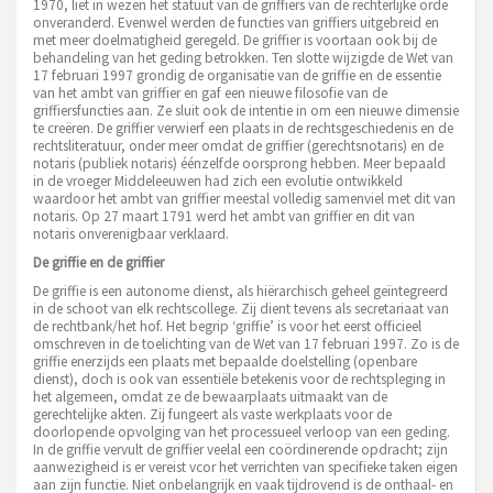
1970, liet in wezen het statuut van de griffiers van de rechterlijke orde
onveranderd. Evenwel werden de functies van griffiers uitgebreid en
met meer doelmatigheid geregeld. De griffier is voortaan ook bij de
behandeling van het geding betrokken. Ten slotte wijzigde de Wet van
17 februari 1997 grondig de organisatie van de griffie en de essentie
van het ambt van griffier en gaf een nieuwe filosofie van de
griffiersfuncties aan. Ze sluit ook de intentie in om een nieuwe dimensie
te creëren. De griffier verwierf een plaats in de rechtsgeschiedenis en de
rechtsliteratuur, onder meer omdat de griffier (gerechtsnotaris) en de
notaris (publiek notaris) éénzelfde oorsprong hebben. Meer bepaald
in de vroeger Middeleeuwen had zich een evolutie ontwikkeld
waardoor het ambt van griffier meestal volledig samenviel met dit van
notaris. Op 27 maart 1791 werd het ambt van griffier en dit van
notaris onverenigbaar verklaard.
De griffie en de griffier
De griffie is een autonome dienst, als hiërarchisch geheel geïntegreerd
in de schoot van elk rechtscollege. Zij dient tevens als secretariaat van
de rechtbank/het hof. Het begrip ‘griffie’ is voor het eerst officieel
omschreven in de toelichting van de Wet van 17 februari 1997. Zo is de
griffie enerzijds een plaats met bepaalde doelstelling (openbare
dienst), doch is ook van essentiële betekenis voor de rechtspleging in
het algemeen, omdat ze de bewaarplaats uitmaakt van de
gerechtelijke akten. Zij fungeert als vaste werkplaats voor de
doorlopende opvolging van het processueel verloop van een geding.
In de griffie vervult de griffier veelal een coördinerende opdracht; zijn
aanwezigheid is er vereist vcor het verrichten van specifieke taken eigen
aan zijn functie. Niet onbelangrijk en vaak tijdrovend is de onthaal- en