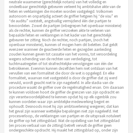
neutrale waarnemer (gerechtelijk notaris) van het volledig en
ondeelbaar gerechtelijk gebeuren verleent hij ambtshalve akte van de
feiten en verklaringen die moeten worden vastgelegd. Volkomen
autonoom en onpartijdig acteert de griffier hetgeen hij “de visu” en
“de auditu” vaststelt, angstvallig vermijdend één der partijen te
bevoordelen. Zowel de partijen (inbegrepen het openbaar ministerie)
als de rechter, kunnen de griffier verzoeken akte te verlenen van
bepaalde feiten en verklaringen in het kader van het gerechtelijk
gebeuren ter zitting. Noch de rechter, noch partijen, (noch het
openbaar ministerie), kunnen of mogen hem dit beletten. Dat geldt
evenzeer wanneer de geacteerde feiten en gezegden aanleiding
zouden kunnen geven tot cassatie van het vonnis, tot veroordeling
wegens schending van de rechten van verdediging, tot
tuchtmaatregelen of tot strafrechtelijke vervolgingen van één der
betrokkenen. Evenmin kunnen dezelfden hem niet ontslaan van het
vervullen van een formaliteit die door de wet is opgelegd. En elke
formaliteit, waarvan niet vastgesteld is door de griffier dat zij werd
vervuld, wordt geacht niet te zijn nageleefd. In alle stadia van de
procedure waakt de griffier over de regelmatigheid ervan. Om daaraan
te kunnen voldoen hoort de griffier de grenzen van zijn opdracht en
zijn verantwoordelijkheid te kennen opdat hij op elk ogenblik zou
kunnen oordelen waar zijn ambtelijke medewerking begint en
ophoudt. Desnoods moet hij zijn ambtsverlening weigeren; dat kan
het geval zijn wanneer wettelijke bepalingen niet zijn nageleefd. Het
procesverloop, de verklaringen van partijen en de uitspraak notuleert
de griffier op het zittingsblad. Wat de opstelling van het zittingsblad
(en proces-verbaal van de zitting) betreft vervult de griffier geen
ondergeschikte opdracht. Hij maakt het zittingsblad op, onder zijn