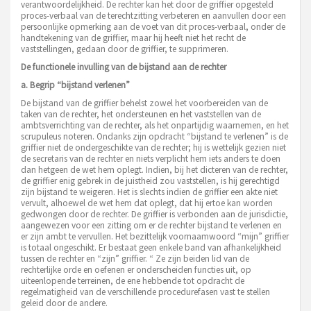
verantwoordelijkheid. De rechter kan het door de griffier opgesteld
proces-verbaal van de terechtzitting verbeteren en aanvullen door een
persoonlijke opmerking aan de voet van dit proces-verbaal, onder de
handtekening van de griffier, maar hij heeft niet het recht de
vaststellingen, gedaan door de griffier, te supprimeren.
De functionele invulling van de bijstand aan de rechter
a
. Begrip “bijstand verlenen”
De bijstand van de griffier behelst zowel het voorbereiden van de
taken van de rechter, het ondersteunen en het vaststellen van de
ambtsverrichting van de rechter, als het onpartijdig waarnemen, en het
scrupuleus noteren. Ondanks zijn opdracht “bijstand te verlenen” is de
griffier niet de ondergeschikte van de rechter; hij is wettelijk gezien niet
de secretaris van de rechter en niets verplicht hem iets anders te doen
dan hetgeen de wet hem oplegt. Indien, bij het dicteren van de rechter,
de griffier enig gebrek in de juistheid zou vaststellen, is hij gerechtigd
zijn bijstand te weigeren. Het is slechts indien de griffier een akte niet
vervult, alhoewel de wet hem dat oplegt, dat hij ertoe kan worden
gedwongen door de rechter. De griffier is verbonden aan de jurisdictie,
aangewezen voor een zitting om er de rechter bijstand te verlenen en
er zijn ambt te vervullen. Het bezittelijk voornaamwoord “mijn” griffier
is totaal ongeschikt. Er bestaat geen enkele band van afhankelijkheid
tussen de rechter en “zijn” griffier. “ Ze zijn beiden lid van de
rechterlijke orde en oefenen er onderscheiden functies uit, op
uiteenlopende terreinen, de ene hebbende tot opdracht de
regelmatigheid van de verschillende procedurefasen vast te stellen
geleid door de andere.