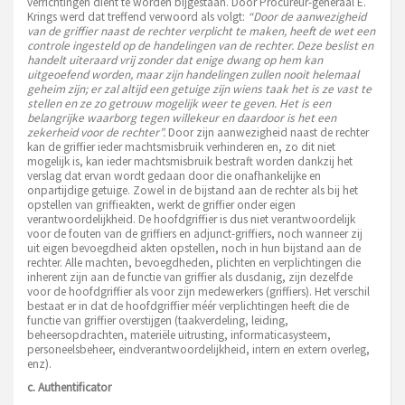
verrichtingen dient te worden bijgestaan. Door Procureur-generaal E.
Krings werd dat treffend verwoord als volgt:
“Door de aanwezigheid
van de griffier naast de rechter verplicht te maken, heeft de wet een
controle ingesteld op de handelingen van de rechter. Deze beslist en
handelt uiteraard vrij zonder dat enige dwang op hem kan
uitgeoefend worden, maar zijn handelingen zullen nooit helemaal
geheim zijn; er zal altijd een getuige zijn wiens taak het is ze vast te
stellen en ze zo getrouw mogelijk weer te geven. Het is een
belangrijke waarborg tegen willekeur en daardoor is het een
zekerheid voor de rechter”.
Door zijn aanwezigheid naast de rechter
kan de griffier ieder machtsmisbruik verhinderen en, zo dit niet
mogelijk is, kan ieder machtsmisbruik bestraft worden dankzij het
verslag dat ervan wordt gedaan door die onafhankelijke en
onpartijdige getuige. Zowel in de bijstand aan de rechter als bij het
opstellen van griffieakten, werkt de griffier onder eigen
verantwoordelijkheid. De hoofdgriffier is dus niet verantwoordelijk
voor de fouten van de griffiers en adjunct-griffiers, noch wanneer zij
uit eigen bevoegdheid akten opstellen, noch in hun bijstand aan de
rechter. Alle machten, bevoegdheden, plichten en verplichtingen die
inherent zijn aan de functie van griffier als dusdanig, zijn dezelfde
voor de hoofdgriffier als voor zijn medewerkers (griffiers). Het verschil
bestaat er in dat de hoofdgriffier méér verplichtingen heeft die de
functie van griffier overstijgen (taakverdeling, leiding,
beheersopdrachten, materiële uitrusting, informaticasysteem,
personeelsbeheer, eindverantwoordelijkheid, intern en extern overleg,
enz).
c. Authentificator