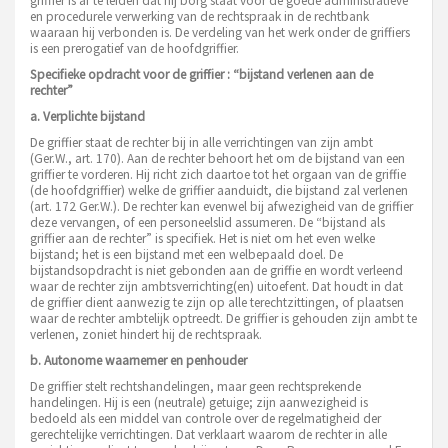
griffier is af te leiden dat hij borg staat voor de goede administratieve
en procedurele verwerking van de rechtspraak in de rechtbank
waaraan hij verbonden is. De verdeling van het werk onder de griffiers
is een prerogatief van de hoofdgriffier.
Specifieke opdracht voor de griffier : “bijstand verlenen aan de
rechter”
a. Verplichte bijstand
De griffier staat de rechter bij in alle verrichtingen van zijn ambt
(Ger.W., art. 170). Aan de rechter behoort het om de bijstand van een
griffier te vorderen. Hij richt zich daartoe tot het orgaan van de griffie
(de hoofdgriffier) welke de griffier aanduidt, die bijstand zal verlenen
(art. 172 Ger.W.). De rechter kan evenwel bij afwezigheid van de griffier
deze vervangen, of een personeelslid assumeren. De “bijstand als
griffier aan de rechter” is specifiek. Het is niet om het even welke
bijstand; het is een bijstand met een welbepaald doel. De
bijstandsopdracht is niet gebonden aan de griffie en wordt verleend
waar de rechter zijn ambtsverrichting(en) uitoefent. Dat houdt in dat
de griffier dient aanwezig te zijn op alle terechtzittingen, of plaatsen
waar de rechter ambtelijk optreedt. De griffier is gehouden zijn ambt te
verlenen, zoniet hindert hij de rechtspraak.
b. Autonome waarnemer en penhouder
De griffier stelt rechtshandelingen, maar geen rechtsprekende
handelingen. Hij is een (neutrale) getuige; zijn aanwezigheid is
bedoeld als een middel van controle over de regelmatigheid der
gerechtelijke verrichtingen. Dat verklaart waarom de rechter in alle