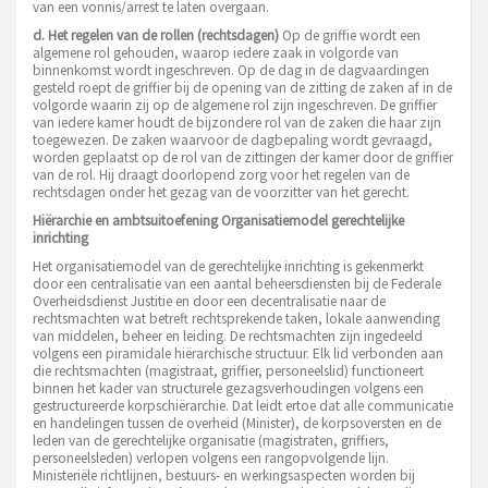
van een vonnis/arrest te laten overgaan.
d. Het regelen van de rollen (rechtsdagen)
Op de griffie wordt een
algemene rol gehouden, waarop iedere zaak in volgorde van
binnenkomst wordt ingeschreven. Op de dag in de dagvaardingen
gesteld roept de griffier bij de opening van de zitting de zaken af in de
volgorde waarin zij op de algemene rol zijn ingeschreven. De griffier
van iedere kamer houdt de bijzondere rol van de zaken die haar zijn
toegewezen. De zaken waarvoor de dagbepaling wordt gevraagd,
worden geplaatst op de rol van de zittingen der kamer door de griffier
van de rol. Hij draagt doorlopend zorg voor het regelen van de
rechtsdagen onder het gezag van de voorzitter van het gerecht.
Hiërarchie en ambtsuitoefening
Organisatiemodel gerechtelijke
inrichting
Het organisatiemodel van de gerechtelijke inrichting is gekenmerkt
door een centralisatie van een aantal beheersdiensten bij de Federale
Overheidsdienst Justitie en door een decentralisatie naar de
rechtsmachten wat betreft rechtsprekende taken, lokale aanwending
van middelen, beheer en leiding. De rechtsmachten zijn ingedeeld
volgens een piramidale hiërarchische structuur. Elk lid verbonden aan
die rechtsmachten (magistraat, griffier, personeelslid) functioneert
binnen het kader van structurele gezagsverhoudingen volgens een
gestructureerde korpschiërarchie. Dat leidt ertoe dat alle communicatie
en handelingen tussen de overheid (Minister), de korpsoversten en de
leden van de gerechtelijke organisatie (magistraten, griffiers,
personeelsleden) verlopen volgens een rangopvolgende lijn.
Ministeriële richtlijnen, bestuurs- en werkingsaspecten worden bij