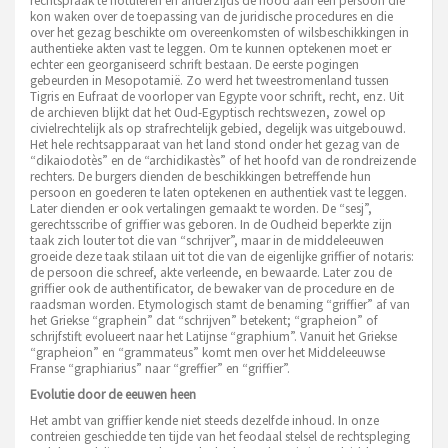
rechtspraak te notuleren en anderzijds de nood aan een persoon die
kon waken over de toepassing van de juridische procedures en die
over het gezag beschikte om overeenkomsten of wilsbeschikkingen in
authentieke akten vast te leggen. Om te kunnen optekenen moet er
echter een georganiseerd schrift bestaan. De eerste pogingen
gebeurden in Mesopotamië. Zo werd het tweestromenland tussen
Tigris en Eufraat de voorloper van Egypte voor schrift, recht, enz. Uit
de archieven blijkt dat het Oud-Egyptisch rechtswezen, zowel op
civielrechtelijk als op strafrechtelijk gebied, degelijk was uitgebouwd.
Het hele rechtsapparaat van het land stond onder het gezag van de
“dikaiodotès” en de “archidikastès” of het hoofd van de rondreizende
rechters. De burgers dienden de beschikkingen betreffende hun
persoon en goederen te laten optekenen en authentiek vast te leggen.
Later dienden er ook vertalingen gemaakt te worden. De “sesj”,
gerechtsscribe of griffier was geboren. In de Oudheid beperkte zijn
taak zich louter tot die van “schrijver”, maar in de middeleeuwen
groeide deze taak stilaan uit tot die van de eigenlijke griffier of notaris:
de persoon die schreef, akte verleende, en bewaarde. Later zou de
griffier ook de authentificator, de bewaker van de procedure en de
raadsman worden. Etymologisch stamt de benaming “griffier” af van
het Griekse “graphein” dat “schrijven” betekent; “grapheion” of
schrijfstift evolueert naar het Latijnse “graphium”. Vanuit het Griekse
“grapheion” en “grammateus” komt men over het Middeleeuwse
Franse “graphiarius” naar “greffier” en “griffier”.
Evolutie door de eeuwen heen
Het ambt van griffier kende niet steeds dezelfde inhoud. In onze
contreien geschiedde ten tijde van het feodaal stelsel de rechtspleging