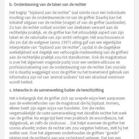
b. Ondersteuning van de taken van de rechter
Het begrip “bijstand aan de rechter” laat ruimte voor een individuele
invulling van de ondersteunende rol van de griffier. Daarbij kan het
initiatief uitgaan van de rechter (vrager) of van de griffier (aanbieder).
Zo kan de rechter ontlast worden van deeltaken verwant aan de
rechterlijke praktijk, en de griffier kan het inhoudelijk aspect van zijn
taken en de valorisatie van zijn ambt verhogen. Het was trouwens in
die zin dat de wetgever (anno 1997) uiting gaf van een eigentijdse
interpretatie van “bijstand aan de rechter”, opdat in de dagelijkse
werkelijkheid wel degelijk een verhoogde medewerking van de griffiers
aan de rechterlijke praktijk zou tot standkomen. Ook de magistratuur
is over het algemeen vragende partij voor een verdere uitbouw en
professionalisering van de ondersteuning van de rechter. Een cruciale
rol is daarbij weggelegd voor de griffier nu het toenemend gebruik van
informatica zijn rol van ‘animal scribens’ tot een absoluut minimum
wordt herleid.
c. Interactie in de samenwerking buiten de terechtzitting
Het is belangrijk dat de griffier zich op soepele wijze leert aanpassen
aan de werkmethoden van de magistraat die hij bijstaat. Immers,
elkeen heeft zijn eigen wijze van handelen. Om die reden
vergemakkelijkt de vaste samenwerking met dezelfde rechter het werk
van de griffier. Na enige tijd kent men praktisch de woordkeuze, het
stijlgebruik, en zelfs de zinsbouw… Dat helpt wanneer de griffier het
vonnis afwerkt; indien de rechter iets zou vergeten hebben, stelt hij het
sneller vast. Over het algemeen onderhouden de griffiers “goede”
relaties met de rechter(s) aan wie ze bijstand verlenen. Dat kan een