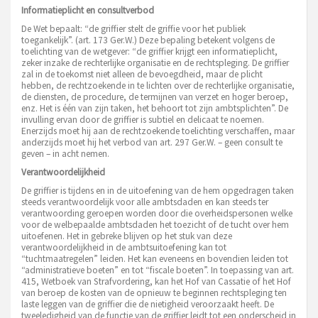
Informatieplicht en consultverbod
De Wet bepaalt: “de griffier stelt de griffie voor het publiek
toegankelijk”. (art. 173 Ger.W.) Deze bepaling betekent volgens de
toelichting van de wetgever: “de griffier krijgt een informatieplicht,
zeker inzake de rechterlijke organisatie en de rechtspleging. De griffier
zal in de toekomst niet alleen de bevoegdheid, maar de plicht
hebben, de rechtzoekende in te lichten over de rechterlijke organisatie,
de diensten, de procedure, de termijnen van verzet en hoger beroep,
enz. Het is één van zijn taken, het behoort tot zijn ambtsplichten”. De
invulling ervan door de griffier is subtiel en delicaat te noemen.
Enerzijds moet hij aan de rechtzoekende toelichting verschaffen, maar
anderzijds moet hij het verbod van art. 297 Ger.W. – geen consult te
geven – in acht nemen.
Verantwoordelijkheid
De griffier is tijdens en in de uitoefening van de hem opgedragen taken
steeds verantwoordelijk voor alle ambtsdaden en kan steeds ter
verantwoording geroepen worden door die overheidspersonen welke
voor de welbepaalde ambtsdaden het toezicht of de tucht over hem
uitoefenen. Het in gebreke blijven op het stuk van deze
verantwoordelijkheid in de ambtsuitoefening kan tot
“tuchtmaatregelen” leiden. Het kan eveneens en bovendien leiden tot
“administratieve boeten” en tot “fiscale boeten”. In toepassing van art.
415, Wetboek van Strafvordering, kan het Hof van Cassatie of het Hof
van beroep de kosten van de opnieuw te beginnen rechtspleging ten
laste leggen van de griffier die de nietigheid veroorzaakt heeft. De
tweeledigheid van de functie van de griffier leidt tot een onderscheid in