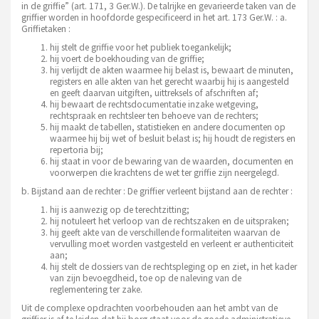
in de griffie” (art. 171, 3 Ger.W.). De talrijke en gevarieerde taken van de
griffier worden in hoofdorde gespecificeerd in het art. 173 Ger.W. :
a.
Griffietaken :
hij stelt de griffie voor het publiek toegankelijk;
hij voert de boekhouding van de griffie;
hij verlijdt de akten waarmee hij belast is, bewaart de minuten,
registers en alle akten van het gerecht waarbij hij is aangesteld
en geeft daarvan uitgiften, uittreksels of afschriften af;
hij bewaart de rechtsdocumentatie inzake wetgeving,
rechtspraak en rechtsleer ten behoeve van de rechters;
hij maakt de tabellen, statistieken en andere documenten op
waarmee hij bij wet of besluit belast is; hij houdt de registers en
repertoria bij;
hij staat in voor de bewaring van de waarden, documenten en
voorwerpen die krachtens de wet ter griffie zijn neergelegd.
b. Bijstand aan de rechter :
De griffier verleent bijstand aan de rechter :
hij is aanwezig op de terechtzitting;
hij notuleert het verloop van de rechtszaken en de uitspraken;
hij geeft akte van de verschillende formaliteiten waarvan de
vervulling moet worden vastgesteld en verleent er authenticiteit
aan;
hij stelt de dossiers van de rechtspleging op en ziet, in het kader
van zijn bevoegdheid, toe op de naleving van de
reglementering ter zake.
Uit de complexe opdrachten voorbehouden aan het ambt van de