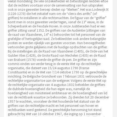
veelal mondeling. De vele onzekerheden en betwistingen leidden ertoe
dat de rechters voortaan voor de samenvatting van hun uitspraken
ook in onze gewesten beroep deden op “klerken”. Het was Lodewijk IX
(1226-1270) die het initiatief nam om de “clercs des arrêts” (of
griffiers) te installeren in alle rechtsmachten. De figuur van de “griffier”
komt men in onze gewesten verder tegen, vanaf de 13° eeuw, in de
Schepenbank en de Feodale Hoven. In onze Justitieraden had er een
griffier zitting vanaf 1352. De griffiers van de Audiëntie (zittingen van
de raad van Vlaanderen, 14° e.) behoorden tot het personeel van de
grafelijke of hertogelijke raad. Ze bekleedden ook andere belangrijke
posten en werden rijkelijk van gunsten voorzien. Hun bevoegdheden
vertoonden grote gelijkenis met de huidige opdrachten van de griffier.
Bij de instellingen als de Raad van Vlaanderen (1405), de Orde van het
Gulden Vlies (1429), de Grote Raad van Mechelen (1435) en de Raad
van Brabant (1576) voerde de griffier de pen. De griffier en zijn
commis vinden we verder terug in de eerste Wet op de rechterlijke
organisatie, die dateert van 15/24 augustus 1790 (Franse
Constituante) en in de Wet van 7/14 oktober 1790 op de gerechtelijke
inrichting. De Belgische Grondwet van 7 februari 1831 vertrouwde de
rechterlijke organisatie toe aan de wetgever. Volgens de eerste Wet op
de rechterlijke organisatie van 4 augustus 1832 behielden de griffiers
de dubbele hoedanigheid die hun eigen was, namelijk de
hoedanigheid van ministerieel ambtenaar en de hoedanigheid van lid
van de rechtbank waartoe ze behoorden. Zij dienden tot 20 december
1957 te wachten, vooraleer de Wet houdende het statuut van de
griffiers van de rechterlijke macht en het personeel van hoven en
rechtbanken werd gestemd. De gerechtelijke hervorming tot stand
gebracht bij Wet van 10 oktober 1967, die inging op 1 november