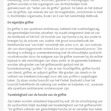
bediening, door daden, woorden, gebaren of bedreigingen. De
griffiers worden in het organigram van de Rechterlijke Orde
gemeenzaam als “leden van de griffie” geduid. De taken en het statuut
van de griffier, zijn evenals die van de magistraten, omschreven in Deel
II, Rechterlijke organisatie, Boek I en II van het Gerechtelijk Wetboek.
De eigenlijke griffier
De griffier is een openbare ambtenaar, bekleed met overheidsgezag,
die gerechtelijke functies uitoefent. Hij maakt integrerend deel uit van
de rechtbank of het hof. Uit hoofde van zijn functie is hij dus onder te
brengen bij de actoren van Justitie. Het groot woordenboek der
Nederlandse taal ‘van Dale’ omschrijft een actor o.m. als
‘een individu
die van doorslaggevende invloed kan zijn in een bepaald proces’
. Die
duiding is volledig in overeenstemming met de inhoudelijke opdracht
voorbehouden door de wetgever aan de griffier wanneer hij de rechter
bijstaat in alle verrichtingen van diens ambt. In de generieke betekenis
worden alle graden van het griffiersambt geduid met de
functiebenaming “
griffier
”. Er zijn er vier: hoofdgriffier, griffier hoofd
van dienst, griffier, en adjunct-griffier. Alle graden zijn steeds in de
volheid van betekenis bevoegd voor alle aan
griffiers
opgedragen
taken. Zij staan onder toezicht van het Parket. Bedoeld is hier het
toezicht betreffende de naleving van wetten en besluiten e.d., waaraan
alle openbare ambtenaren onderworpen zijn.
Tweeledigheid van de functie van de griffier
Zijn taken worden uitsluitend bepaald bij wet. Uit de omschrijving van
de opdrachten blijkt duidelijk een tweeledigheid van het griffiersambt :
“De griffiers oefenen een gerechtelijke functie uit en vervullen hun taken