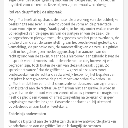
Tegenover de rechter geeft hij blijk van de nodige eerbied, respect en
loyaliteit voor de rechter. Deze blijken zijn normaal wederkerig.
Rol van de griffier bij de uitspraak
De griffier heeft als opdracht de materiële afwerking van de rechterlijke
beslissing te realiseren. Hij neemt vooral de vorm en de presentatie
ervan voor zijn rekening. Daarbij zal hij in het bijzonder waken over de
volledigheid van de gegevens van de partijen en van de zaak, de
voorgeschreven pleegvormen, de gegevens over het procesverloop, de
juistheid van data, de samenstelling van het beschikkend gedeelte, de
vermelding, de proceskosten, de samenstelling van de zetel. De griffier
heeft in het geheel geen medezeggenschap ten aanzien van de
rechtsgrond van de zaken. Maar zoals hierboven aangehaald bevat de
uitspraak van het vonnis ook andere elementen die, hoewel zij erin
begrepen zijn, toch buiten de kern van deze uitspraak liggen. Zo
spreekt het vanzelf dat de griffier nauwgezet alle stukken moet
onderzoeken en de rechter daadwerkelijk helpen bij het bepalen van
het juiste bedrag waartoe de partij moet veroordeeld worden. De
griffier handelt hier vanuit het dienstverlenende aspect van zijn functie
van bijstand aan de rechter. De griffier kan niet aansprakelijk worden
gesteld voor de inhoud van een vonnis of arrest; immers de magistraat
heeft de plicht een vonnis of arrest zorgvuldig na te kijken of er geen
vergissingen worden begaan. Passende aandacht zal hij uiteraard
voorbehouden aan taal en leestekens.
Enkele bijzondere taken
Naast de bijstand aan de rechter zijn diverse verantwoordelijke taken
voorbehouden aan de griffier. Tot de belangrijkste behoren :