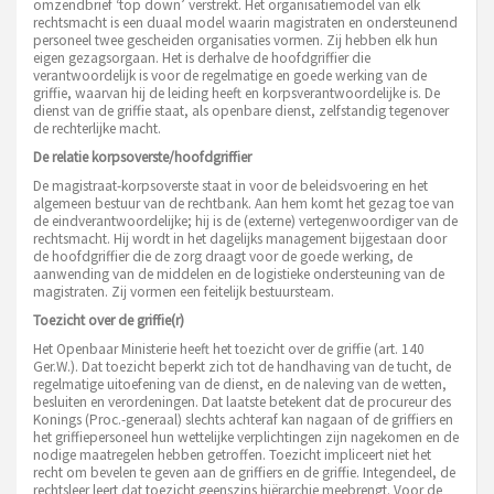
omzendbrief ‘top down’ verstrekt. Het organisatiemodel van elk
rechtsmacht is een duaal model waarin magistraten en ondersteunend
personeel twee gescheiden organisaties vormen. Zij hebben elk hun
eigen gezagsorgaan. Het is derhalve de hoofdgriffier die
verantwoordelijk is voor de regelmatige en goede werking van de
griffie, waarvan hij de leiding heeft en korpsverantwoordelijke is. De
dienst van de griffie staat, als openbare dienst, zelfstandig tegenover
de rechterlijke macht.
De relatie korpsoverste/hoofdgriffier
De magistraat-korpsoverste staat in voor de beleidsvoering en het
algemeen bestuur van de rechtbank. Aan hem komt het gezag toe van
de eindverantwoordelijke; hij is de (externe) vertegenwoordiger van de
rechtsmacht. Hij wordt in het dagelijks management bijgestaan door
de hoofdgriffier die de zorg draagt voor de goede werking, de
aanwending van de middelen en de logistieke ondersteuning van de
magistraten. Zij vormen een feitelijk bestuursteam.
Toezicht over de griffie(r)
Het Openbaar Ministerie heeft het toezicht over de griffie (art. 140
Ger.W.). Dat toezicht beperkt zich tot de handhaving van de tucht, de
regelmatige uitoefening van de dienst, en de naleving van de wetten,
besluiten en verordeningen. Dat laatste betekent dat de procureur des
Konings (Proc.-generaal) slechts achteraf kan nagaan of de griffiers en
het griffiepersoneel hun wettelijke verplichtingen zijn nagekomen en de
nodige maatregelen hebben getroffen. Toezicht impliceert niet het
recht om bevelen te geven aan de griffiers en de griffie. Integendeel, de
rechtsleer leert dat toezicht geenszins hiërarchie meebrengt. Voor de