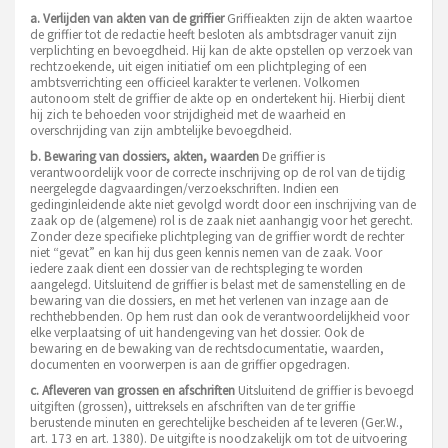
a. Verlijden van akten van de griffier
Griffieakten zijn de akten waartoe
de griffier tot de redactie heeft besloten als ambtsdrager vanuit zijn
verplichting en bevoegdheid. Hij kan de akte opstellen op verzoek van
rechtzoekende, uit eigen initiatief om een plichtpleging of een
ambtsverrichting een officieel karakter te verlenen. Volkomen
autonoom stelt de griffier de akte op en ondertekent hij. Hierbij dient
hij zich te behoeden voor strijdigheid met de waarheid en
overschrijding van zijn ambtelijke bevoegdheid.
b. Bewaring van dossiers, akten, waarden
De griffier is
verantwoordelijk voor de correcte inschrijving op de rol van de tijdig
neergelegde dagvaardingen/verzoekschriften. Indien een
gedinginleidende akte niet gevolgd wordt door een inschrijving van de
zaak op de (algemene) rol is de zaak niet aanhangig voor het gerecht.
Zonder deze specifieke plichtpleging van de griffier wordt de rechter
niet “gevat” en kan hij dus geen kennis nemen van de zaak. Voor
iedere zaak dient een dossier van de rechtspleging te worden
aangelegd. Uitsluitend de griffier is belast met de samenstelling en de
bewaring van die dossiers, en met het verlenen van inzage aan de
rechthebbenden. Op hem rust dan ook de verantwoordelijkheid voor
elke verplaatsing of uit handengeving van het dossier. Ook de
bewaring en de bewaking van de rechtsdocumentatie, waarden,
documenten en voorwerpen is aan de griffier opgedragen.
c. Afleveren van grossen en afschriften
Uitsluitend de griffier is bevoegd
uitgiften (grossen), uittreksels en afschriften van de ter griffie
berustende minuten en gerechtelijke bescheiden af te leveren (Ger.W.,
art. 173 en art. 1380). De uitgifte is noodzakelijk om tot de uitvoering