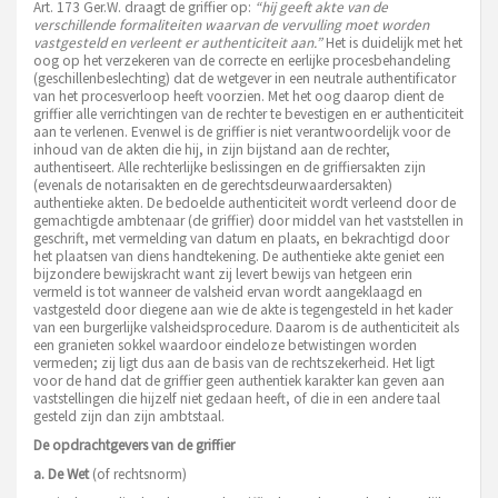
Art. 173 Ger.W. draagt de griffier op:
“hij geeft akte van de
verschillende formaliteiten waarvan de vervulling moet worden
vastgesteld en verleent er authenticiteit aan.”
Het is duidelijk met het
oog op het verzekeren van de correcte en eerlijke procesbehandeling
(geschillenbeslechting) dat de wetgever in een neutrale authentificator
van het procesverloop heeft voorzien. Met het oog daarop dient de
griffier alle verrichtingen van de rechter te bevestigen en er authenticiteit
aan te verlenen. Evenwel is de griffier is niet verantwoordelijk voor de
inhoud van de akten die hij, in zijn bijstand aan de rechter,
authentiseert. Alle rechterlijke beslissingen en de griffiersakten zijn
(evenals de notarisakten en de gerechtsdeurwaardersakten)
authentieke akten. De bedoelde authenticiteit wordt verleend door de
gemachtigde ambtenaar (de griffier) door middel van het vaststellen in
geschrift, met vermelding van datum en plaats, en bekrachtigd door
het plaatsen van diens handtekening. De authentieke akte geniet een
bijzondere bewijskracht want zij levert bewijs van hetgeen erin
vermeld is tot wanneer de valsheid ervan wordt aangeklaagd en
vastgesteld door diegene aan wie de akte is tegengesteld in het kader
van een burgerlijke valsheidsprocedure. Daarom is de authenticiteit als
een granieten sokkel waardoor eindeloze betwistingen worden
vermeden; zij ligt dus aan de basis van de rechtszekerheid. Het ligt
voor de hand dat de griffier geen authentiek karakter kan geven aan
vaststellingen die hijzelf niet gedaan heeft, of die in een andere taal
gesteld zijn dan zijn ambtstaal.
De opdrachtgevers van de griffier
a. De Wet
(of rechtsnorm)