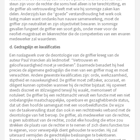
steun zijn voor de rechter die soms heel alleen is ter terechtzitting, en
de griffier als vertrouweling heeft met wie hij sommige zaken kan
delen. Anderzijds kan die “goede” verstandhouding het werk ook
lastig maken want ondanks hun nauwe samenwerking, moet de
griffier zijn neutraliteit en zijn objectiviteit bewaren. In sommige
gevallen fungeert de griffier een soort gids, onder meer voor de
neofiet-magistraat en lekenrechter die de competenties van een ervaren
medewerker zal waarderen.
d. Gedragslijn en kwalificaties
Een naslagwerk over de deontologie van de griffier kreeg van de
auteur Paul Vrancken als leidmotief: “Vertrouwen en
geloofwaardigheid moet je verdienen”. Daarmede benadert hij heel
precies de algemene gedragslijn die men van een griffier mag en moet
verwachten. Andere gewenste kwalificaties zijn: orde, werkzaamheid,
stiptheid en nauwkeurigheid. De griffier moet zelfzeker, accuraat, en
diligent kunnen optreden wanneer hij de rechter bijstaat. Hij opereert
steeds discreet en stilzwijgend terwijl hij waakt, memoriseert of
notuleert. De griffier bij een rechtsmacht vervult een functie met een niet
onbelangrijke maatschappelijke, openbare en gezaghebbende status,
dat uit dien hoofde samengaat met een voorbeeldfunctie. De wijze
van de taakvervulling staat dan ook in een rechtstreeks verband met de
deontologie van het beroep. De griffier, als medewerker van de rechter,
is geen substituut van de rechter, zodat elke houding die ertoe zou
strekken de plaats van de rechter in te nemen of zich diens functies toe
te eigenen, voor verwerpelijk dient gehouden te worden. Hij zal
uiteraard vermijden de gerechtelijke beslissingen te bekritiseren.