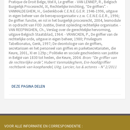
Pratique de Droit Belge, titel II, Le greffier. - VAN LENNEP, R., Belgisch
Burgerlijk Procesrecht, IX, Rechterlijke Inrichting, “De griffiers”. -
VANMALDEGHEM, H., Gedenkboek C.E.N.E.G.E.R. 1946-1996, uitgave
in eigen beheer van de beroepsorganisatie v.z.w. C.E.N.E.G.E.R., 1996;
De griffier: functie, en rol in het burgerlijk procesrecht, 2004, lesmodule
in opdracht van FOD Justitie, Dienst opleiding rechterlijke organisatie. -
VAN REEPINGHEN, Ch., Verslag over de gerechtelijke hervorming,
uitgave Belgisch Staatsblad, 1964. - VRANCKEN, P., De griffier van de
rechterlijke orde, uitgave in eigen beheer, 1980; Privilegium
Tabellionatus, Genk, 1997; De deontologie van de griffiers,
secretarissen en het personeel van griffies en parketsecretariaten, die
Keure, 2001, XI en 129p.; Politieke en sociale geschiedenis van justitie
in België van 1830 tot heden, die Keure, 2004.
Bron: “De griffier van
de rechterlijke orde”, Hubert Vanmaldeghem, Ere-hoofdgriffier
rechtbank van koophandel, Uitg. Larcier, Ius & actores – N° 2/2011
DEZE PAGINA DELEN
VOOR ALLE INFORMATIE EN CORRESPONDENTIE :