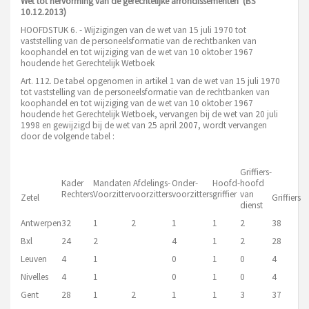
Wet tot hervorming van de gerechtelijke arrondissementen (BS
10.12.2013)
HOOFDSTUK 6. - Wijzigingen van de wet van 15 juli 1970 tot
vaststelling van de personeelsformatie van de rechtbanken van
koophandel en tot wijziging van de wet van 10 oktober 1967
houdende het Gerechtelijk Wetboek
Art. 112. De tabel opgenomen in artikel 1 van de wet van 15 juli 1970
tot vaststelling van de personeelsformatie van de rechtbanken van
koophandel en tot wijziging van de wet van 10 oktober 1967
houdende het Gerechtelijk Wetboek, vervangen bij de wet van 20 juli
1998 en gewijzigd bij de wet van 25 april 2007, wordt vervangen
door de volgende tabel :
Griffiers-
Kader
Mandaten
Afdelings-
Onder-
Hoofd-
hoofd
Rechters
Voorzitter
voorzitters
voorzitters
griffier
van
Zetel
Griffiers
dienst
Antwerpen
32
1
2
1
1
2
38
Bxl
24
2
4
1
2
28
Leuven
4
1
0
1
0
4
Nivelles
4
1
0
1
0
4
Gent
28
1
2
1
1
3
37