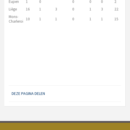
Eupen
1
0
0
0
0
2
Liège
16
1
3
0
1
3
22
Mons-
10
1
1
0
1
1
15
Charleroi
DEZE PAGINA DELEN